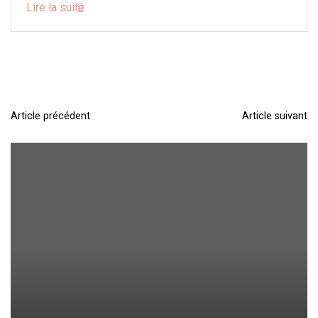
Lire la suite
Article précédent
Article suivant
N
a
v
i
g
a
t
i
o