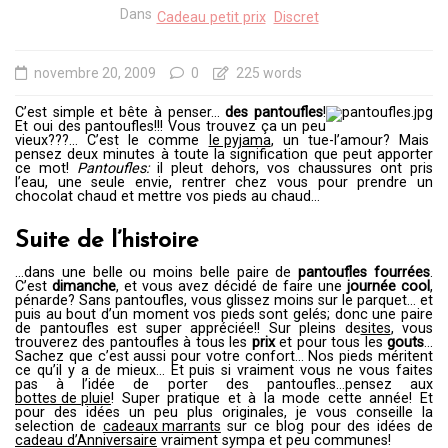
Dans
Cadeau petit prix
Discret
novembre 20, 2009
0
225 words
C’est simple et bête à penser…
des pantoufles
!
Et oui des pantoufles!!! Vous trouvez ça un peu
vieux???… C’est le comme
le pyjama
, un tue-l’amour? Mais
pensez deux minutes à toute la signification que peut apporter
ce mot!
Pantoufles:
il pleut dehors, vos chaussures ont pris
l’eau, une seule envie, rentrer chez vous pour prendre un
chocolat chaud et mettre vos pieds au chaud…
Suite de l’histoire
…dans une belle ou moins belle paire de
pantoufles fourrées
.
C’est
dimanche
, et vous avez décidé de faire une
journée cool
,
pénarde? Sans pantoufles, vous glissez moins sur le parquet… et
puis au bout d’un moment vos pieds sont gelés; donc une paire
de pantoufles est super appréciée!! Sur pleins de
sites
, vous
trouverez des pantoufles à tous les
prix
et pour tous les
gouts
…
Sachez que c’est aussi pour votre confort… Nos pieds méritent
ce qu’il y a de mieux… Et puis si vraiment vous ne vous faites
pas à l’idée de porter des pantoufles…pensez aux
bottes de pluie
! Super pratique et à la mode cette année! Et
pour des idées un peu plus originales, je vous conseille la
selection de
cadeaux marrants
sur ce blog pour des idées de
cadeau d’Anniversaire
vraiment sympa et peu communes!