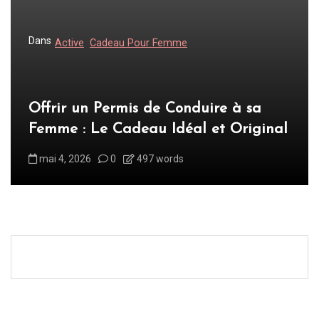
n
d
Dans
Active
Cadeau Pour Femme
e
l
’
Offrir un Permis de Conduire à sa
a
Femme : Le Cadeau Idéal et Original
r
t
mai 4, 2026
0
497 words
i
c
l
e