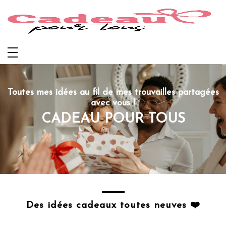
Aller
au
contenu
Toutes mes idées au fil de mes trouvailles partagées
avec vous !
CADEAU POUR TOUS
Des idées cadeaux toutes neuves ❤️