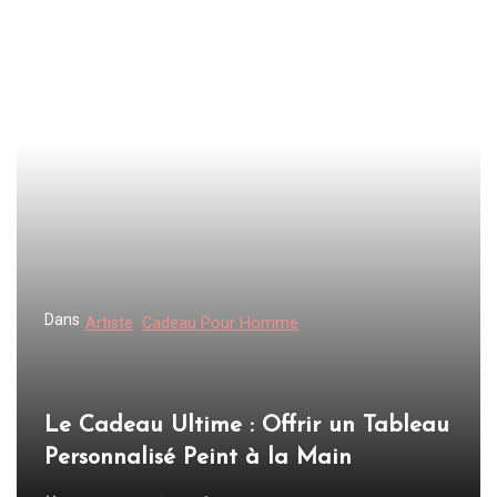
a
v
i
g
a
t
i
o
n
d
Dans
Artiste
Cadeau Pour Homme
e
l
’
Le Cadeau Ultime : Offrir un Tableau
a
Personnalisé Peint à la Main
r