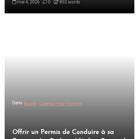
mai 4, 2026
0
852 words
t
i
c
l
e
Dans
Active
Cadeau Pour Femme
Offrir un Permis de Conduire à sa