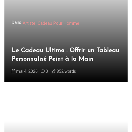
o
n
d
Dans
Artiste
Cadeau Pour Homme
e
l
’
Le Cadeau Ultime : Offrir un Tableau
a
Personnalisé Peint à la Main
r
mai 4, 2026
0
852 words
t
i
c
l
e