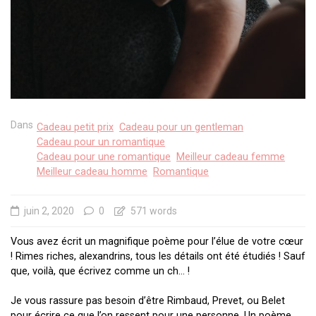
Dans
Cadeau petit prix
Cadeau pour un gentleman
Cadeau pour un romantique
Cadeau pour une romantique
Meilleur cadeau femme
Meilleur cadeau homme
Romantique
juin 2, 2020
0
571 words
Vous avez écrit un magnifique poème pour l’élue de votre cœur
! Rimes riches, alexandrins, tous les détails ont été étudiés ! Sauf
que, voilà, que écrivez comme un ch… !
Je vous rassure pas besoin d’être Rimbaud, Prevet, ou Belet
pour écrire ce que l’on ressent pour une personne. Un poème