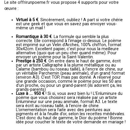
Le site offrirunpoeme.fr vous propose 4 supports pour votre
œuvre :
Virtuel à 5 €
. Sincèrement, oubliez ! A part si votre chérie
est une geek et que vous en savez pas envoyer vous-
même un mail !
Romantique à 30 €
. La formule qui semble la plus
correcte. Elle correspond à l’image ci-dessus. Le poème
est imprimé sur un Velin d’Arches, 100% chiffon, format
30x42cm. Excellent papier, c’est pour nous la meilleure
alternative (quoi que un peu cher quand même). Pour
envoyer un poème pour la Saint-Valentin.
Prestige à 250 €
. On entre dans le haut de gamme, écrit
par un artiste Calligraphe à la plume métallique ou au
Calame (bambou ou roseau taillé), à l’encre de chine, sur
un véritable Parchemin (peau animale), d’un grand format
(environ A3). C’est TOP, mais pas donné. A réservé pour
une grande occasion, comme le poème pour les 50 ans
d’un proche, ou pour un grand-parent (ils adorent ça, les
grands-parents)
Luxe à …. 950 €
! Si si, vous avez bien lu ! L’Enluminure du
poème que vous choisirez sera réalisée par un artiste
Enlumineur sur une peau animale, format A3. Le texte
sera écrit au roseau taillé, à l’encre de chine.
L’ornementation sera faite avec des peintures aux
pigments et à la feuille d’or, selon les recettes médiévales.
C’est donc du haut de gamme, le Dior du poème ! Bonne
idée pour coucher le texte de votre demande en mariage !