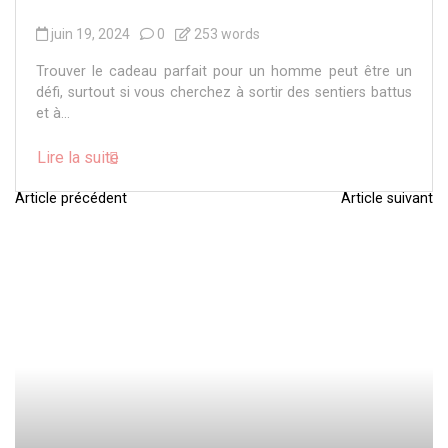
juin 19, 2024
0
253 words
Trouver le cadeau parfait pour un homme peut être un
défi, surtout si vous cherchez à sortir des sentiers battus
et à...
Lire la suite
Article précédent
Article suivant
N
a
v
i
g
a
t
i