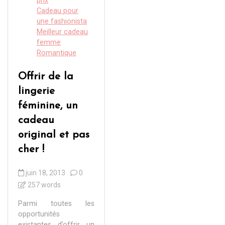
prix
Cadeau pour
une fashionista
Meilleur cadeau
femme
Romantique
Offrir de la
lingerie
féminine, un
cadeau
original et pas
cher !
juin 18, 2013
0
257 words
Parmi toutes les
opportunités
existantes d’offrir un