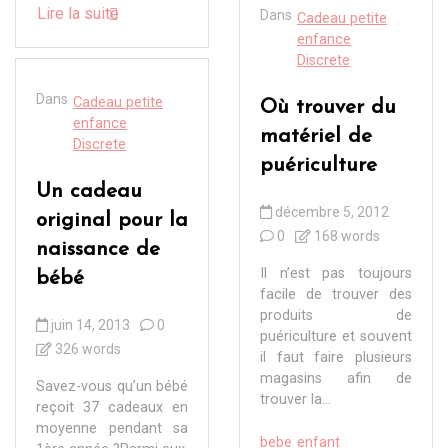
Lire la suite
Dans
Cadeau petite
enfance
Discrete
Dans
Cadeau petite
Où trouver du
enfance
matériel de
Discrete
puériculture
Un cadeau
décembre 5, 2012
original pour la
0
168 words
naissance de
Il n’est pas toujours
bébé
facile de trouver des
produits de
juin 14, 2013
0
puériculture et souvent
326 words
il faut faire plusieurs
magasins afin de
Savez-vous qu’un bébé
trouver la...
reçoit 37 cadeaux en
moyenne pendant sa
bebe
enfant