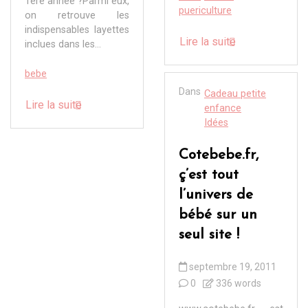
1ère année ?Parmi eux,
puericulture
on retrouve les
indispensables layettes
Lire la suite
inclues dans les...
bebe
Dans
Cadeau petite
Lire la suite
enfance
Idées
Cotebebe.fr,
ç’est tout
l’univers de
bébé sur un
seul site !
septembre 19, 2011
0
336 words