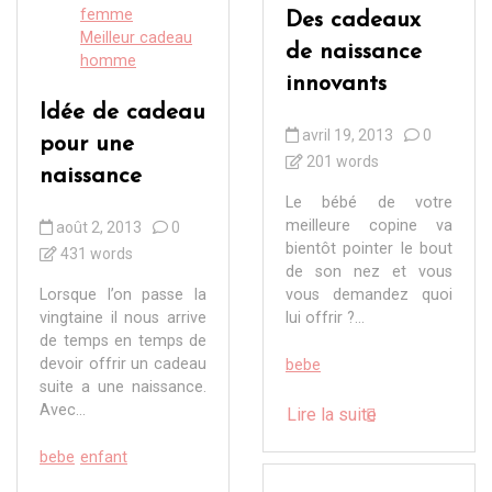
femme
Des cadeaux
Meilleur cadeau
de naissance
homme
innovants
Idée de cadeau
avril 19, 2013
0
pour une
201 words
naissance
Le bébé de votre
meilleure copine va
août 2, 2013
0
bientôt pointer le bout
431 words
de son nez et vous
Lorsque l’on passe la
vous demandez quoi
vingtaine il nous arrive
lui offrir ?...
de temps en temps de
devoir offrir un cadeau
bebe
suite a une naissance.
Avec...
Lire la suite
bebe
enfant