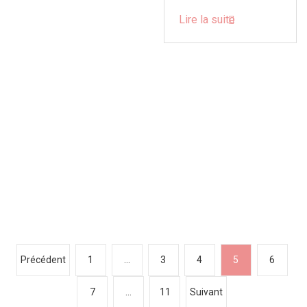
Lire la suite
P
Précédent
1
…
3
4
5
6
a
7
…
11
Suivant
g