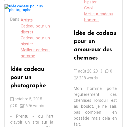
hipster
Cool
Meilleur cadeau
Dans
homme
Artiste
Cadeau pour un
discret
Idée de cadeau
Cadeau pour un
pour un
hipster
amoureux des
Meilleur cadeau
homme
chemises
Idée cadeau
août 28, 2013
0
pour un
238 words
photographe
Mon homme porte
régulièrement des
octobre 5, 2015
chemises lorsqu’il est
0
676 words
au boulot, je ne sais
pas combien il en
« Prentu » ou l’art
possède mais cela en
d’avoir un site sur la
fait...