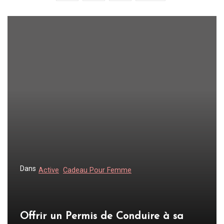
i
n
a
t
i
o
n
d
e
s
p
Dans
Active
Cadeau Pour Femme
u
b
l
Offrir un Permis de Conduire à sa