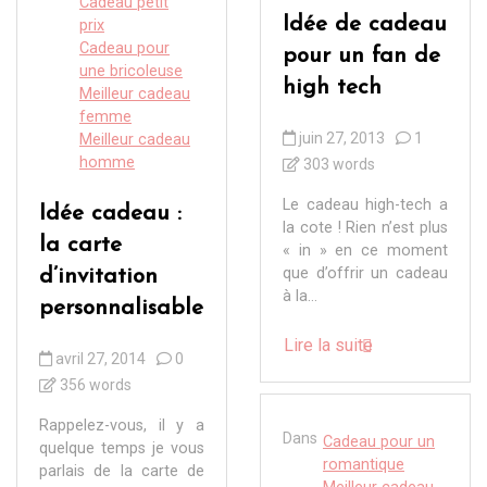
Cadeau petit
Idée de cadeau
prix
Cadeau pour
pour un fan de
une bricoleuse
high tech
Meilleur cadeau
femme
juin 27, 2013
1
Meilleur cadeau
homme
303 words
Le cadeau high-tech a
Idée cadeau :
la cote ! Rien n’est plus
la carte
« in » en ce moment
que d’offrir un cadeau
d’invitation
à la...
personnalisable
Lire la suite
avril 27, 2014
0
356 words
Rappelez-vous, il y a
Dans
Cadeau pour un
quelque temps je vous
romantique
parlais de la carte de