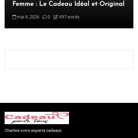
i
Femme : Le Cadeau Idéal et Original
c
mai 4, 2026
0
497 words
a
t
i
o
n
s
Charline votre experte cadeaux