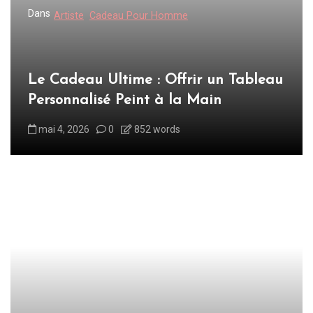
d
Dans
Artiste
Cadeau Pour Homme
e
l
’
Le Cadeau Ultime : Offrir un Tableau
a
Personnalisé Peint à la Main
r
mai 4, 2026
0
852 words
t
i
c
l
e