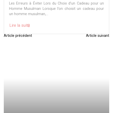
Les Erreurs à Éviter Lors du Choix d’un Cadeau pour un
Homme Musulman Lorsque l’on choisit un cadeau pour
un homme musulman,...
Lire la suite
Article précédent
Article suivant
N
a
v
i
g
a
t
i
o
n