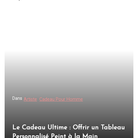
N
a
v
i
g
a
t
i
o
n
d
Dans
Artiste
Cadeau Pour Homme
e
l
’
Le Cadeau Ultime : Offrir un Tableau
a
Personnalisé Peint à la Main