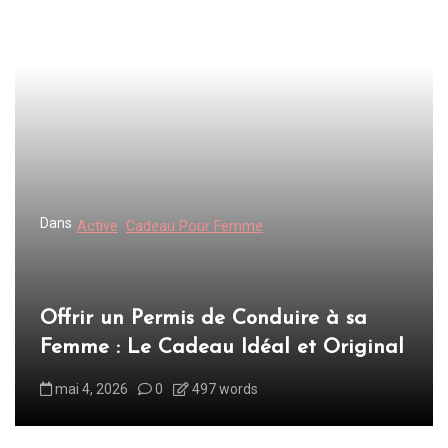
l
e
Dans
Active
Cadeau Pour Femme
Offrir un Permis de Conduire à sa
Femme : Le Cadeau Idéal et Original
mai 4, 2026
0
497 words