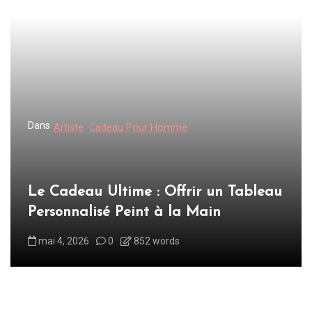
a
t
i
o
n
d
Dans
Artiste
Cadeau Pour Homme
e
l
’
Le Cadeau Ultime : Offrir un Tableau
a
Personnalisé Peint à la Main
r
mai 4, 2026
0
852 words
t
i
c