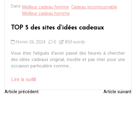
Dans
Meilleur cadeau femme
Cadeau incontournable
Meilleur cadeau homme
TOP 5 des sites d’idées cadeaux
février 26, 2024
0
850 words
Vous êtes fatigués d’avoir passé des heures à chercher
des idées cadeaux original, insolite et pas cher pour une
occasion particulière comme...
Lire la suite
Article précédent
Article suivant
N
a
v
i
g