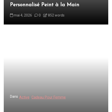
a
Personnalisé Peint à la Main
r
mai 4, 2026
0
852 words
t
i
c
l
e
Dans
Active
Cadeau Pour Femme