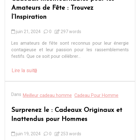
Amateurs de Fête : Trouvez
l’Inspiration
juin 21, 2024
0
297 words
Les amateurs de fête sont reconnus pour leur énergie
contagieuse et leur passion pour les rassemblements
festifs. Que ce soit pour célébrer...
Lire la suite
Dans
Meilleur cadeau homme
Cadeau Pour Homme
Surprenez le : Cadeaux Originaux et
Inattendus pour Hommes
juin 19, 2024
0
253 words