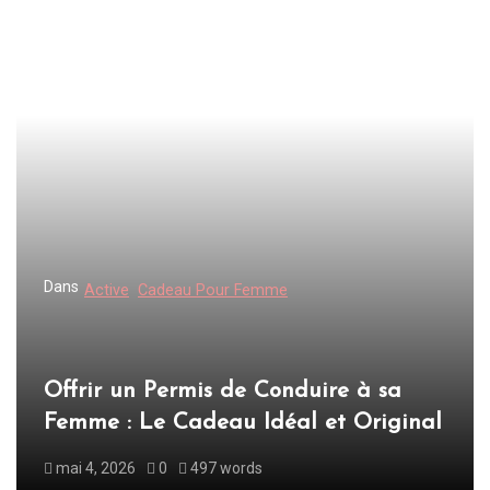
c
l
e
Dans
Active
Cadeau Pour Femme
Offrir un Permis de Conduire à sa
Femme : Le Cadeau Idéal et Original
mai 4, 2026
0
497 words