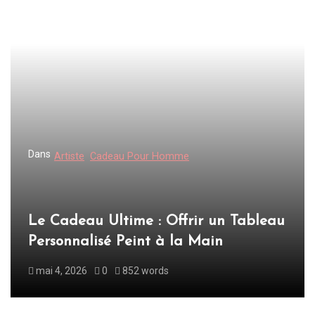
g
a
t
i
o
n
d
Dans
Artiste
Cadeau Pour Homme
e
l
’
Le Cadeau Ultime : Offrir un Tableau
a
Personnalisé Peint à la Main
r
mai 4, 2026
0
852 words
t
i