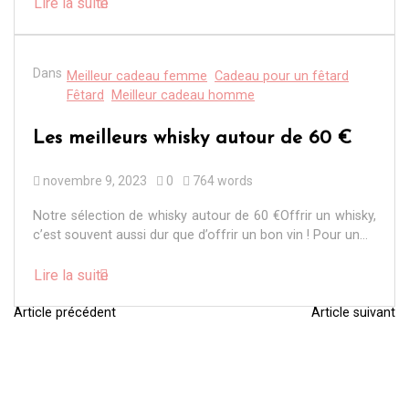
Lire la suite
Dans
Meilleur cadeau femme
Cadeau pour un fêtard
Fêtard
Meilleur cadeau homme
Les meilleurs whisky autour de 60 €
novembre 9, 2023
0
764 words
Notre sélection de whisky autour de 60 €Offrir un whisky,
c’est souvent aussi dur que d’offrir un bon vin ! Pour un...
Lire la suite
Article précédent
Article suivant
N
a
v
i