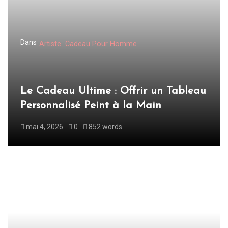
o
n
d
Dans
Artiste
Cadeau Pour Homme
e
l
’
Le Cadeau Ultime : Offrir un Tableau
a
Personnalisé Peint à la Main
r
mai 4, 2026
0
852 words
t
i
c
l
e