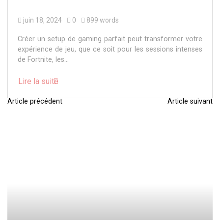
juin 18, 2024
0
899 words
Créer un setup de gaming parfait peut transformer votre
expérience de jeu, que ce soit pour les sessions intenses
de Fortnite, les...
Lire la suite
Article précédent
Article suivant
N
a
v
i
g
a
t
i