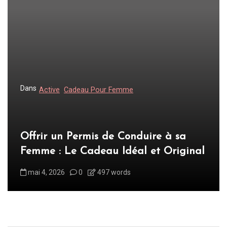
t
i
o
n
d
Dans
Active
Cadeau Pour Femme
e
l
’
Offrir un Permis de Conduire à sa
a
Femme : Le Cadeau Idéal et Original
r
t
mai 4, 2026
0
497 words
i
c
l