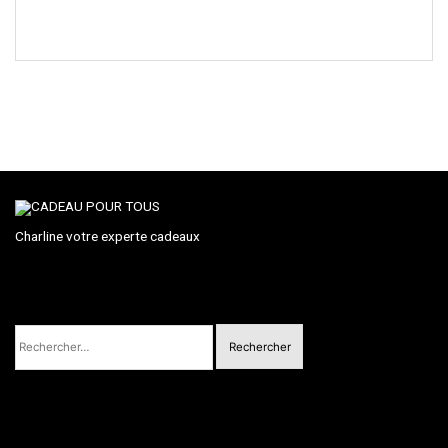
e
Charline votre experte cadeaux
Rechercher :