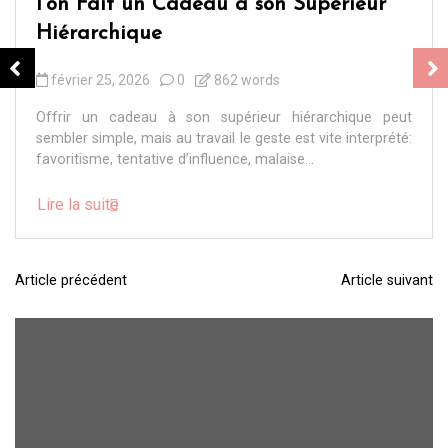
l’on Fait un Cadeau à son Supérieur
Hiérarchique
février 25, 2026
0
862 words
Offrir un cadeau à son supérieur hiérarchique peut
sembler simple, mais au travail le geste est vite interprété:
favoritisme, tentative d’influence, malaise...
Lire la suite
Article précédent
Article suivant
N
a
v
i
g
a