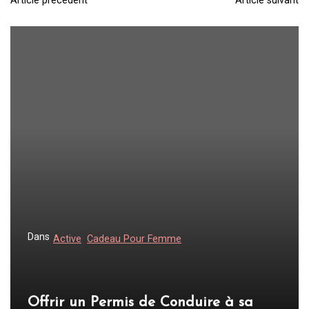
Article précédent
Article suivant
N
a
v
i
g
a
t
i
o
n
d
Dans
Active
Cadeau Pour Femme
e
l
’
Offrir un Permis de Conduire à sa
a