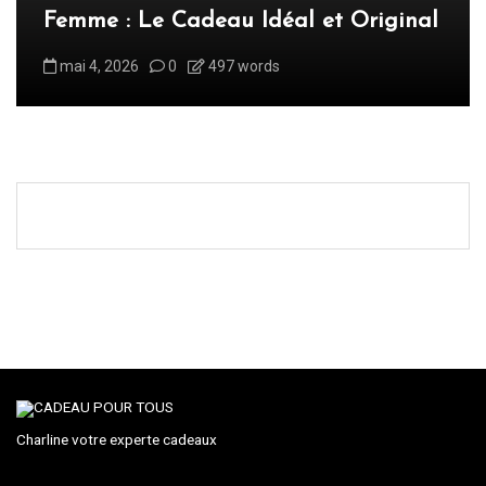
Femme : Le Cadeau Idéal et Original
r
t
mai 4, 2026
0
497 words
i
c
l
e
Charline votre experte cadeaux