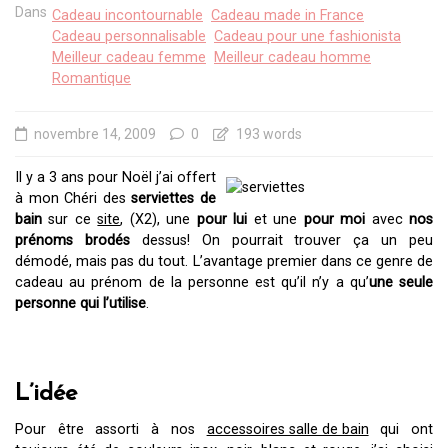
Dans
Cadeau incontournable
Cadeau made in France
Cadeau personnalisable
Cadeau pour une fashionista
Meilleur cadeau femme
Meilleur cadeau homme
Romantique
novembre 14, 2009
0
193 words
Il y a 3 ans pour Noël j’ai offert
à mon Chéri des
serviettes de
bain
sur ce
site
, (X2), une
pour lui
et une
pour moi
avec
nos
prénoms brodés
dessus! On pourrait trouver ça un peu
démodé, mais pas du tout. L’avantage premier dans ce genre de
cadeau au prénom de la personne est qu’il n’y a qu’
une
seule
personne qui l’utilise
.
L’idée
Pour être assorti à nos
accessoires salle de bain
qui ont