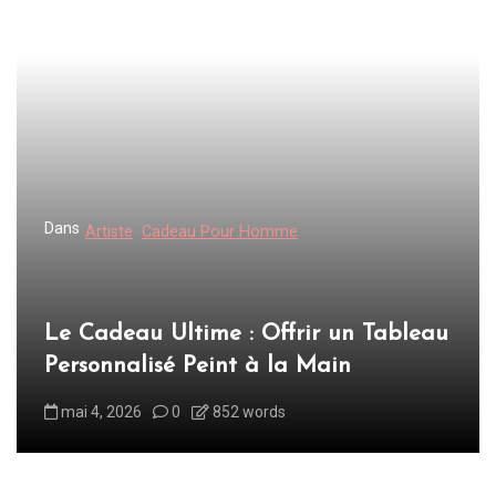
g
a
t
i
o
n
d
Dans
Artiste
Cadeau Pour Homme
e
l
’
Le Cadeau Ultime : Offrir un Tableau
a
Personnalisé Peint à la Main
r
mai 4, 2026
0
852 words
t
i
c