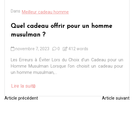
Dans
Meilleur cadeau homme
Quel cadeau offrir pour un homme
musulman ?
novembre 7, 2023
0
412 words
Les Erreurs à Éviter Lors du Choix d’un Cadeau pour un
Homme Musulman Lorsque l’on choisit un cadeau pour
un homme musulman,...
Lire la suite
Article précédent
Article suivant
N
a
v
i