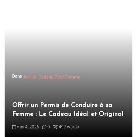
l
e
Dans
Active
Cadeau Pour Femme
Offrir un Permis de Conduire à sa
Femme : Le Cadeau Idéal et Original
mai 4, 2026
0
497 words