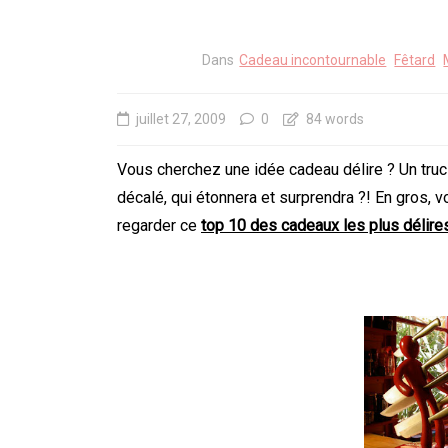
Dans
Cadeau incontournable
Fêtard
juillet 27, 2009
0
84 words
Vous cherchez une idée cadeau délire ? Un truc
décalé, qui étonnera et surprendra ?! En gros, vo
regarder ce
top 10 des cadeaux les plus délire