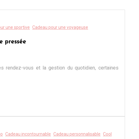
ur une sportive
Cadeau pour une voyageuse
e pressée
les rendez-vous et la gestion du quotidien, certaines
co
Cadeau incontournable
Cadeau personnalisable
Cool