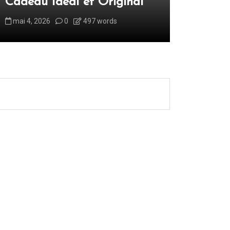
Cadeau Idéal et Original
mai 4, 2026
0
497 words