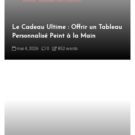
s
p
u
Le Cadeau Ultime : Offrir un Tableau
b
Personnalisé Peint à la Main
l
mai 4, 2026
0
852 words
i
c
a
t
i
o
n
s