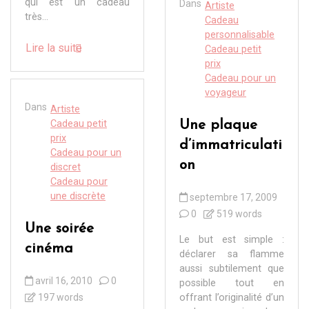
qui est un cadeau
Dans
Artiste
très...
Cadeau
personnalisable
Lire la suite
Cadeau petit
prix
Cadeau pour un
voyageur
Dans
Artiste
Cadeau petit
Une plaque
prix
d’immatriculati
Cadeau pour un
on
discret
Cadeau pour
une discrète
septembre 17, 2009
0
519 words
Une soirée
Le but est simple :
cinéma
déclarer sa flamme
aussi subtilement que
avril 16, 2010
0
possible tout en
197 words
offrant l’originalité d’un